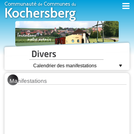
Communauté
Communes
de
du
Kochersberg
Calendrier des manifestations
Ma
nifestations